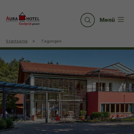
Logo
Aura-
Menü
Suche
Hotel
Saulgrub
gGmbH,
>
Startseite
Tagungen
zur
Startseite
wechseln