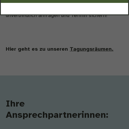
professioneller Ausstattung, barrierefreiem
Komfort und inspirierender Natur. Jetzt
unverbindlich anfragen und Termin sichern!
Hier geht es zu unseren
Tagungsräumen.
Ihre
Ansprechpartnerinnen: