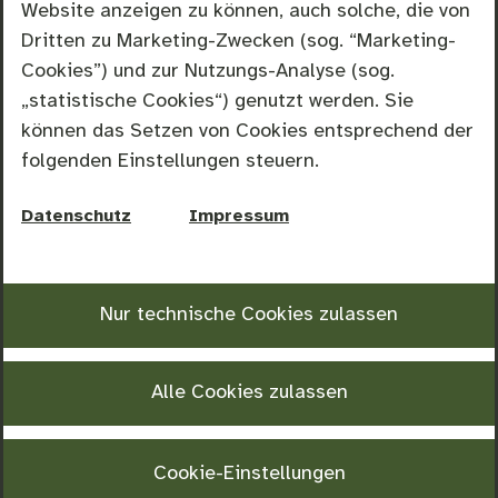
wir Sie persönlich und individuell. Wir erstellen
Website anzeigen zu können, auch solche, die von
maßgeschneiderte Tagungspauschalen
Dritten zu Marketing-Zwecken (sog. “Marketing-
inklusive Verpflegung, Technik und Übernachtung.
Cookies”) und zur Nutzungs-Analyse (sog.
Unser Küchenteam sorgt für eine
„statistische Cookies“) genutzt werden. Sie
abwechslungsreiche, regionale und frische Küche
können das Setzen von Cookies entsprechend der
– ideal für lange und erfolgreiche Seminartage.
folgenden Einstellungen steuern.
Nutzen Sie die einzigartige Lage für ein
Datenschutz
Impressum
Rahmenprogramm in den Ammergauer Alpen: Ob
gemeinsame Wanderungen, Teambuilding-
Aktivitäten oder entspannte Auszeiten in der
Nur technische
Cookies
zulassen
Natur – bei uns verbinden Sie produktives
Arbeiten mit nachhaltiger Erholung.
Alle Cookies zulassen
Planen Sie Ihre nächste Tagung oder Ihr Seminar
im AURA-HOTEL Saulgrub und profitieren Sie von
einer einzigartigen Kombination aus
Cookie-Einstellungen