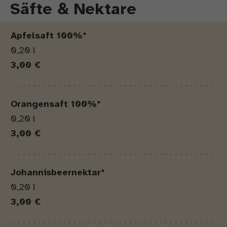
Säfte & Nektare
Produkt
Menge
Preis
Apfelsaft 100%*
0,20 l
3,00 €
Orangensaft 100%*
0,20 l
3,00 €
Johannisbeernektar*
0,20 l
3,00 €