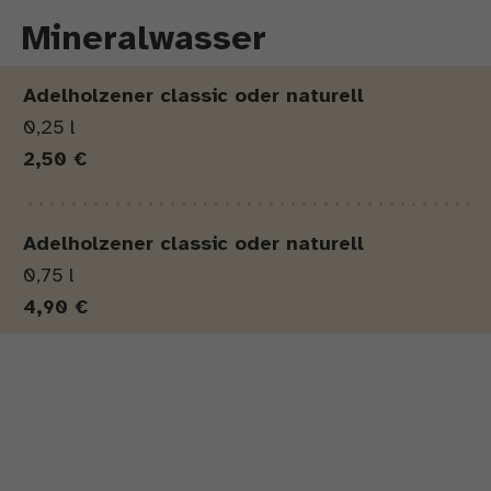
Mineralwasser
Produkt
Menge
Preis
Adelholzener classic oder naturell
0,25 l
2,50 €
Adelholzener classic oder naturell
0,75 l
4,90 €