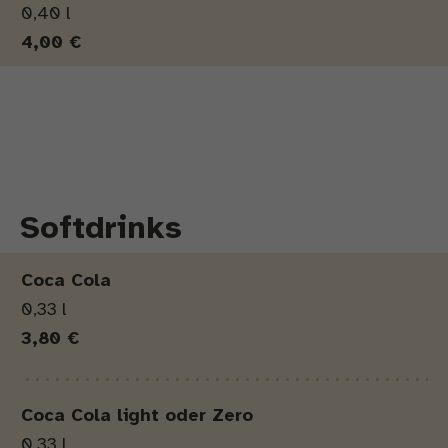
0,40 l
4,00 €
Softdrinks
Produkt
Menge
Preis
Coca Cola
0,33 l
3,80 €
Coca Cola
light oder Zero
0,33 l