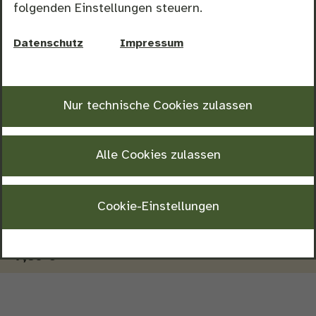
folgenden Einstellungen steuern.
Wodka Lemon
Datenschutz
Impressum
4 cl Wodka, Bitter Lemon
7,80 €
Nur technische
Cookies
zulassen
Gin Tonic
4 cl Gin, Tonic Water
Alle Cookies zulassen
7,80 €
Cookie-Einstellungen
Planterspunsch
4 cl Rum, Orangensaft, Maracujanektar, Grenadine
7,80 €