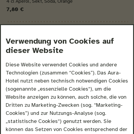
4 cl Aperol, Sekt, Soda, Orange
7,80 €
Lillet Wild Berry
Verwendung von
Cookies
auf
Lillet, Schweppes Wildberry, Beeren
7,80 €
dieser Website
Diese Website verwendet Cookies und andere
Hugo
Technologien (zusammen “Cookies”). Das Aura-
Holundersirup, Sekt, Soda, Minze
Hotel nutzt neben technisch notwendigen Cookies
7,80 €
(sogenannte „essenzielle Cookies“), um die
Website anzeigen zu können, auch solche, die von
Dritten zu Marketing-Zwecken (sog. “Marketing-
Cuba Libre
Cookies”) und zur Nutzungs-Analyse (sog.
4 cl Rum, Cola
„statistische Cookies“) genutzt werden. Sie
7,80 €
können das Setzen von Cookies entsprechend der