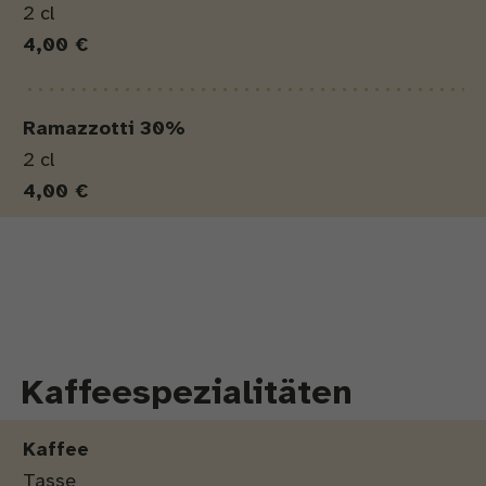
2 cl
4,00 €
Ramazzotti 30%
2 cl
4,00 €
Kaffeespezialitäten
Produkt
Menge
Preis
Kaffee
Tasse