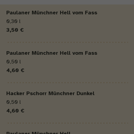
Produkt
Menge
Preis
Paulaner Münchner Hell vom Fass
0,30 l
3,50 €
Paulaner Münchner Hell vom Fass
0,50 l
4,60 €
Hacker Pschorr Münchner Dunkel
0,50 l
4,60 €