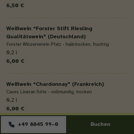
6,50 €
Weißwein “Forster Stift Riesling
Qualitätswein” (Deutschland)
Forster Winzerverein Pfalz - halbtrocken, fruchtig
0,2 l
6,00 €
Weißwein “Chardonnay” (Frankreich)
Caves Lineran Séte - vollmundig, trocken
0,2 l
6,00 €
+49 8845 99–0
Buchen
Das
Weißwein “Pinot Grigio DOP” (Italien)