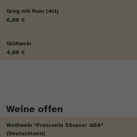
Grog mit Rum (4cl)
6,00 €
Glühwein
4,00 €
Weine offen
Produkt
Menge
Preis
Weißwein “Franconia Silvaner QBA”
(Deutschland)