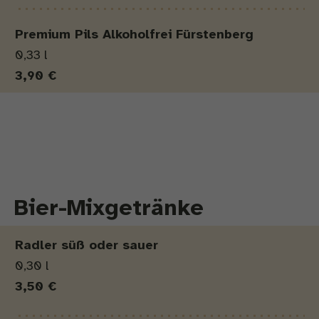
Premium Pils Alkoholfrei Fürstenberg
0,33 l
3,90 €
Bier-Mixgetränke
Produkt
Menge
Preis
Radler süß oder sauer
0,30 l
3,50 €