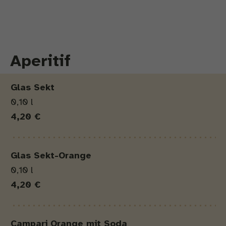
Aperitif
Produkt
Menge
Preis
Glas Sekt
0,10 l
4,20 €
Glas Sekt-Orange
0,10 l
4,20 €
Campari Orange mit Soda