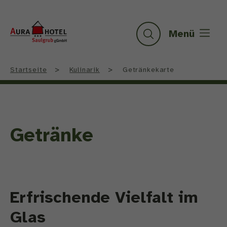
Logo
Aura-
Menü
Suche
Hotel
Saulgrub
gGmbH,
>
>
Startseite
Kulinarik
Getränkekarte
zur
Startseite
wechseln
Getränke
Erfrischende Vielfalt im
Glas