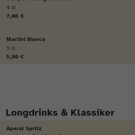
4 cl
7,80 €
Martini Bianco
5 cl
5,80 €
Longdrinks & Klassiker
Produkt
Menge
Preis
Aperol Spritz