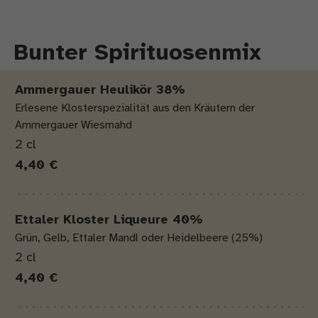
Bunter Spirituosenmix
Produkt
Menge
Preis
Ammergauer Heulikör 38%
Erlesene Klosterspezialität aus den Kräutern der
Ammergauer Wiesmahd
2 cl
4,40 €
Ettaler Kloster Liqueure 40%
Grün, Gelb, Ettaler Mandl oder Heidelbeere (25%)
2 cl
4,40 €